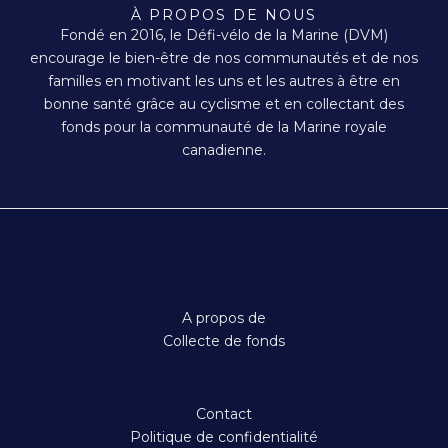
n
a
À PROPOS DE NOUS
s
c
Fondé en 2016, le Défi-vélo de la Marine (DVM)
t
e
a
b
encourage le bien-être de nos communautés et de nos
g
o
familles en motivant les uns et les autres à être en
r
o
a
k
bonne santé grâce au cyclisme et en collectant des
m
fonds pour la communauté de la Marine royale
canadienne.
A propos de
Collecte de fonds
Contact
Politique de confidentialité