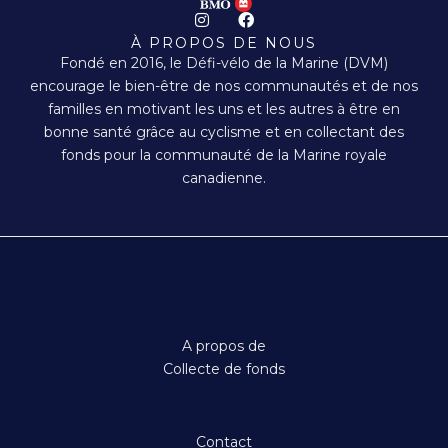
I
F
n
a
À PROPOS DE NOUS
s
c
Fondé en 2016, le Défi-vélo de la Marine (DVM)
t
e
a
b
encourage le bien-être de nos communautés et de nos
g
o
familles en motivant les uns et les autres à être en
r
o
a
k
bonne santé grâce au cyclisme et en collectant des
m
fonds pour la communauté de la Marine royale
canadienne.
A propos de
Collecte de fonds
Contact