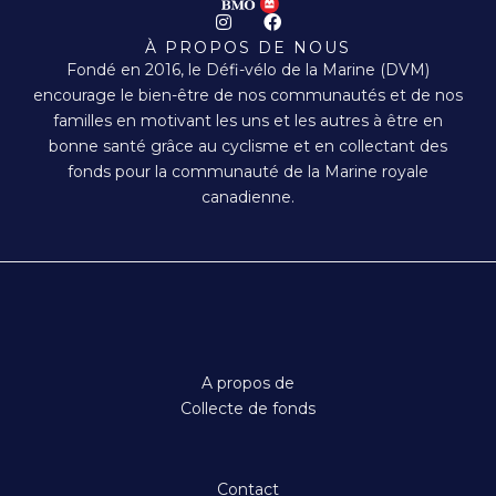
I
F
n
a
À PROPOS DE NOUS
s
c
Fondé en 2016, le Défi-vélo de la Marine (DVM)
t
e
a
b
encourage le bien-être de nos communautés et de nos
g
o
familles en motivant les uns et les autres à être en
r
o
a
k
bonne santé grâce au cyclisme et en collectant des
m
fonds pour la communauté de la Marine royale
canadienne.
A propos de
Collecte de fonds
Contact