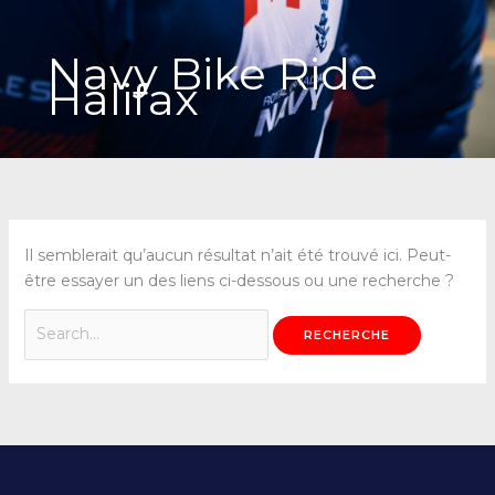
Navy Bike Ride
Halifax
Il semblerait qu’aucun résultat n’ait été trouvé ici. Peut-
être essayer un des liens ci-dessous ou une recherche ?